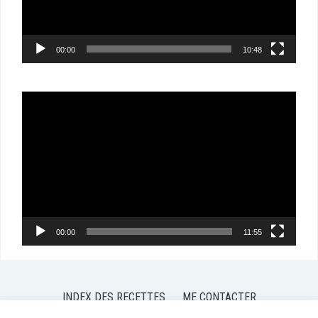
00:00
10:48
Lecteur
vidéo
00:00
11:55
INDEX DES RECETTES
ME CONTACTER
POLITIQUE DE CONFIDENTIALITÉ
POLITIQUE DE COOKIES (EU)