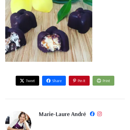
Tweet
Share
Pin It
Print
Marie-Laure André