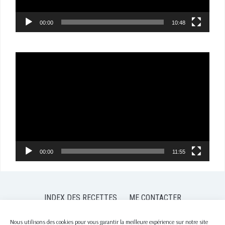
00:00
10:48
Lecteur
vidéo
00:00
11:55
INDEX DES RECETTES
ME CONTACTER
POLITIQUE DE CONFIDENTIALITÉ
POLITIQUE DE COOKIES (EU)
Nous utilisons des cookies pour vous garantir la meilleure expérience sur notre site