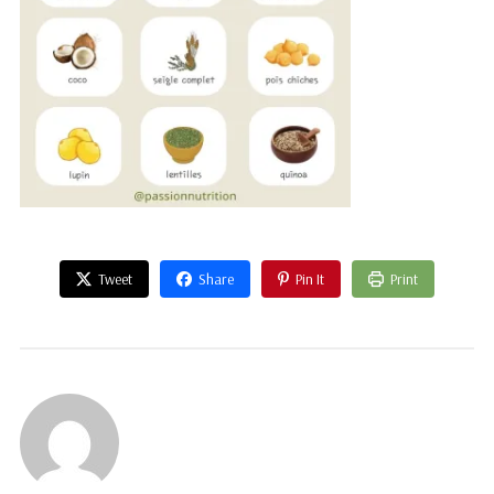
Tweet
Share
Pin It
Print