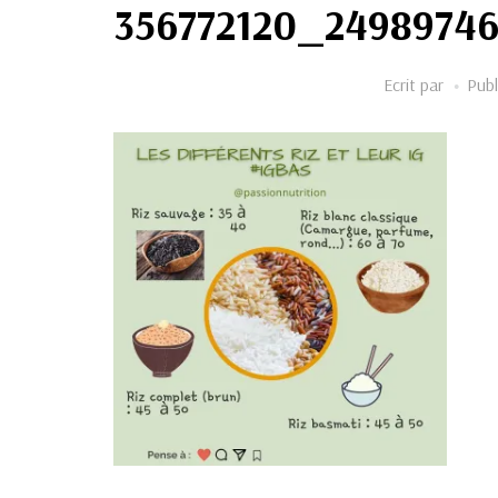
356772120_2498974
Ecrit par
Publ