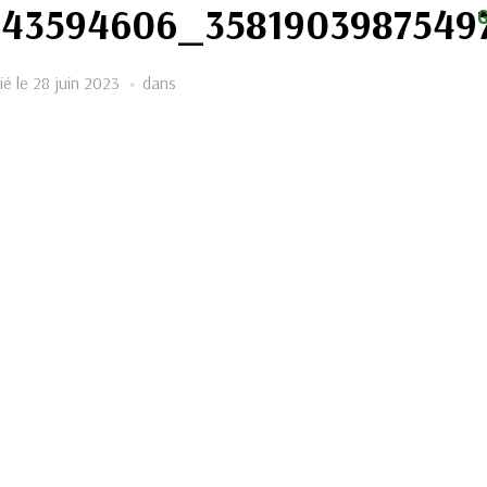
643594606_3581903987549
ié le
28 juin 2023
dans