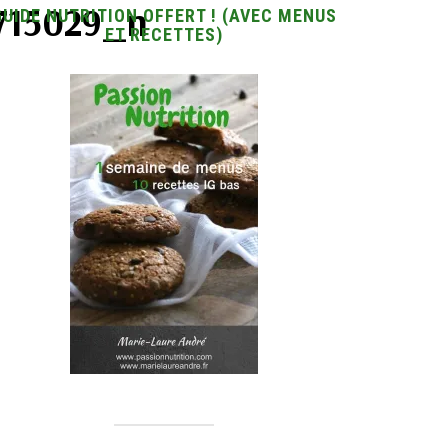
715029_n
GUIDE NUTRITION OFFERT ! (AVEC MENUS
ET RECETTES)