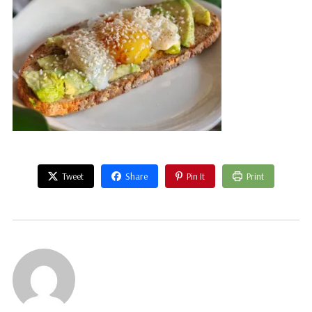
Tweet
Share
Pin It
Print