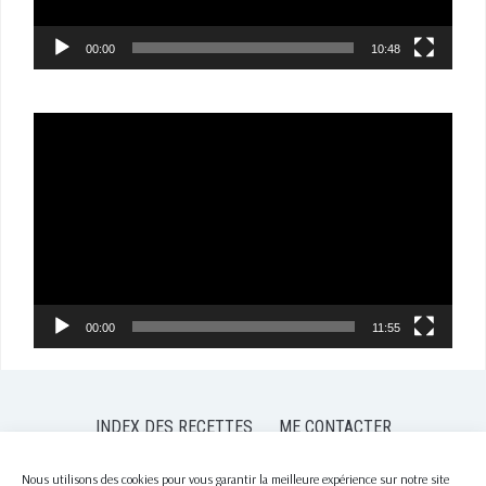
00:00
10:48
Lecteur
vidéo
00:00
11:55
INDEX DES RECETTES
ME CONTACTER
POLITIQUE DE CONFIDENTIALITÉ
POLITIQUE DE COOKIES (EU)
Nous utilisons des cookies pour vous garantir la meilleure expérience sur notre site