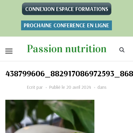
CONNEXION ESPACE FORMATIONS
PROCHAINE CONFERENCE EN LIGNE
Passion nutrition
438799606_882917086972593_868
Ecrit par
Publié le
20 avril 2024
dans