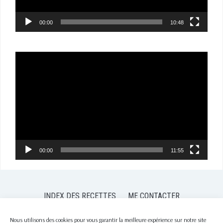
00:00
10:48
Lecteur
vidéo
00:00
11:55
INDEX DES RECETTES
ME CONTACTER
POLITIQUE DE CONFIDENTIALITÉ
POLITIQUE DE COOKIES (EU)
Nous utilisons des cookies pour vous garantir la meilleure expérience sur notre site