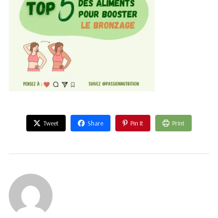
Tweet
Share
Pin It
Print