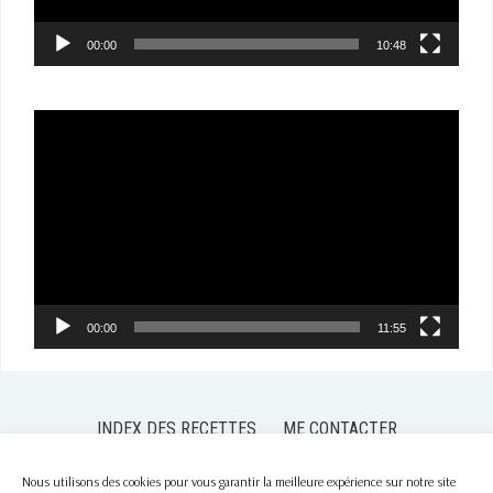
00:00
10:48
Lecteur
vidéo
00:00
11:55
INDEX DES RECETTES
ME CONTACTER
POLITIQUE DE CONFIDENTIALITÉ
POLITIQUE DE COOKIES (EU)
Nous utilisons des cookies pour vous garantir la meilleure expérience sur notre site