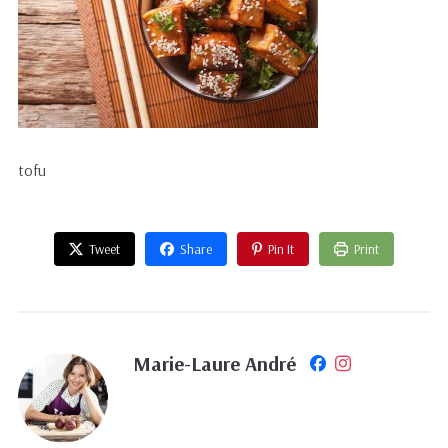
tofu
Tweet
Share
Pin It
Print
Marie-Laure André