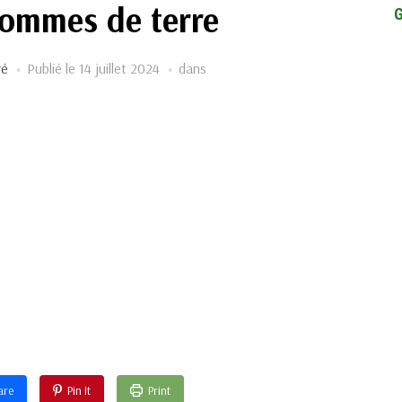
pommes de terre
ré
Publié le
14 juillet 2024
dans
are
Pin It
Print