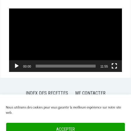
Lecteur
vidéo
00:00
11:55
INDEX DES RECETTES
ME CONTACTER
POLITIQUE DE CONFIDENTIALITÉ
POLITIQUE DE COOKIES (EU)
Nous utilisons des cookies pour vous garantir la meilleure expérience sur notre site
web.
COPYRIGHT © 2026 PASSION NUTRITION
— DESIGNED BY
WPZOOM
ACCEPTER