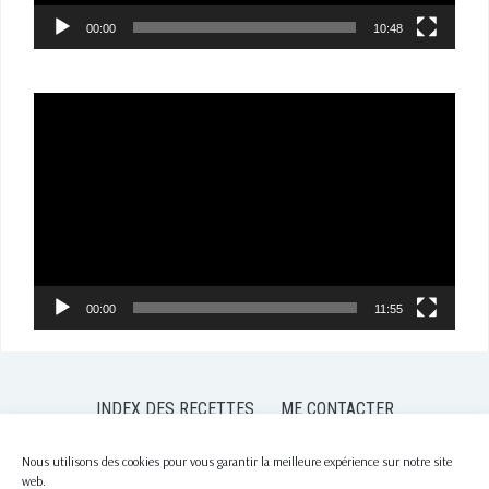
00:00
10:48
Lecteur
vidéo
00:00
11:55
INDEX DES RECETTES
ME CONTACTER
POLITIQUE DE CONFIDENTIALITÉ
POLITIQUE DE COOKIES (EU)
Nous utilisons des cookies pour vous garantir la meilleure expérience sur notre site
web.