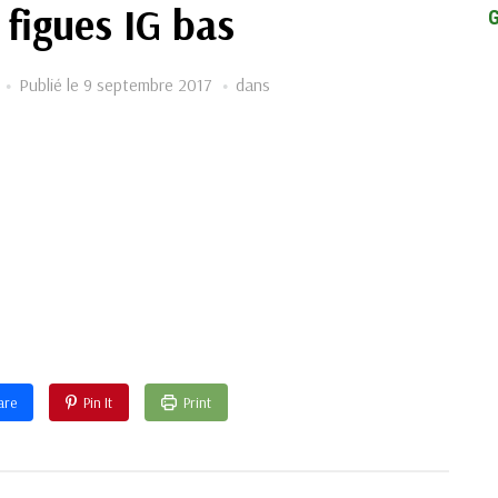
 figues IG bas
Publié le
9 septembre 2017
dans
are
Pin It
Print