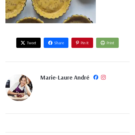
Tweet
Share
Pin It
Print
Marie-Laure André