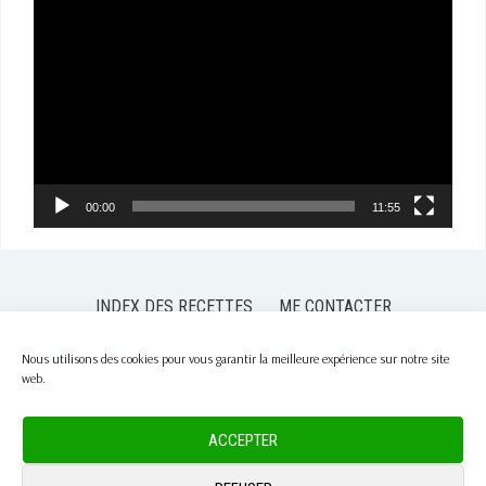
Lecteur
vidéo
00:00
11:55
INDEX DES RECETTES
ME CONTACTER
POLITIQUE DE CONFIDENTIALITÉ
POLITIQUE DE COOKIES (EU)
Nous utilisons des cookies pour vous garantir la meilleure expérience sur notre site
web.
COPYRIGHT © 2026 PASSION NUTRITION
— DESIGNED BY
WPZOOM
ACCEPTER