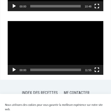
00:00
10:48
Lecteur
vidéo
00:00
11:55
INDEX DES RECETTES
ME CONTACTER
POLITIQUE DE CONFIDENTIALITÉ
POLITIQUE DE COOKIES (EU)
Nous utilisons des cookies pour vous garantir la meilleure expérience sur notre site
web.