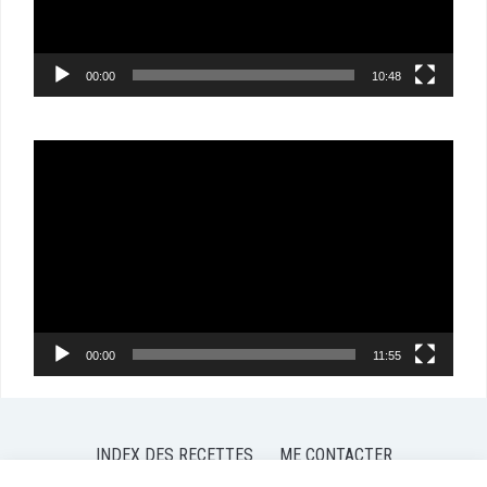
00:00
10:48
Lecteur
vidéo
00:00
11:55
INDEX DES RECETTES
ME CONTACTER
POLITIQUE DE CONFIDENTIALITÉ
POLITIQUE DE COOKIES (EU)