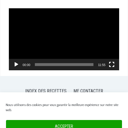
Lecteur
vidéo
00:00
11:55
INDEX DES RECETTES
ME CONTACTER
POLITIQUE DE CONFIDENTIALITÉ
POLITIQUE DE COOKIES (EU)
Nous utilisons des cookies pour vous garantir la meilleure expérience sur notre site
web.
COPYRIGHT © 2026 PASSION NUTRITION
— DESIGNED BY
WPZOOM
ACCEPTER