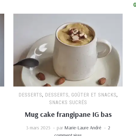
DESSERTS
,
DESSERTS, GOÛTER ET SNACKS
,
SNACKS SUCRÉS
Mug cake frangipane IG bas
3 mars 2025
par
Marie-Laure André
2
commentaires