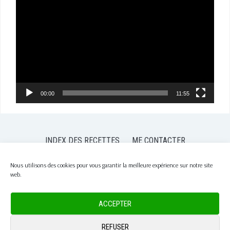
vidéo
00:00
11:55
INDEX DES RECETTES
ME CONTACTER
POLITIQUE DE CONFIDENTIALITÉ
POLITIQUE DE COOKIES (EU)
Nous utilisons des cookies pour vous garantir la meilleure expérience sur notre site
web.
COPYRIGHT © 2026 PASSION NUTRITION
— DESIGNED BY
WPZOOM
ACCEPTER
REFUSER