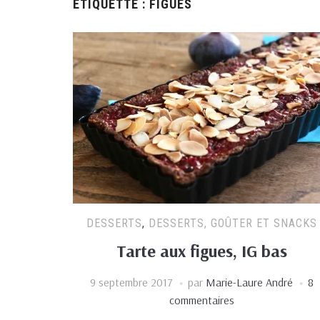
ÉTIQUETTE :
FIGUES
DESSERTS
,
DESSERTS, GOÛTER ET SNACKS
Tarte aux figues, IG bas
9 septembre 2017
par
Marie-Laure André
8
commentaires