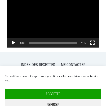
vidéo
00:00
11:55
INDEX DES RECETTES
ME CONTACTER
POLITIQUE DE CONFIDENTIALITÉ
POLITIQUE DE COOKIES (EU)
Nous utilisons des cookies pour vous garantir la meilleure expérience sur notre site
web.
COPYRIGHT © 2026 PASSION NUTRITION
— DESIGNED BY
WPZOOM
ACCEPTER
REFUSER