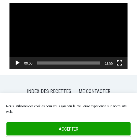
Lecteur
vidéo
00:00
11:55
INDEX DES RECETTES
ME CONTACTER
POLITIQUE DE CONFIDENTIALITÉ
POLITIQUE DE COOKIES (EU)
Nous utilisons des cookies pour vous garantir la meilleure expérience sur notre site
web.
COPYRIGHT © 2026 PASSION NUTRITION
— DESIGNED BY
WPZOOM
ACCEPTER