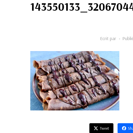
143550133_3206704
Ecrit par
Publi
Tweet
Sh