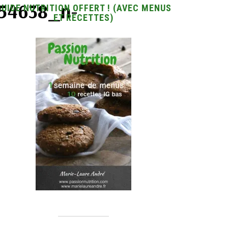
54638_n-
GUIDE NUTRITION OFFERT ! (AVEC MENUS
ET RECETTES)