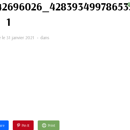
42696026_42839349978653
1
é le
31 janvier 2021
dans
are
Pin It
Print