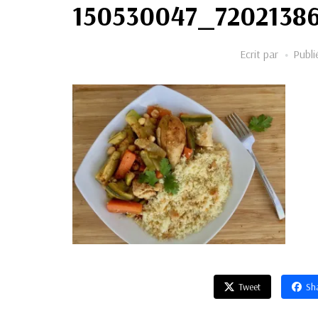
150530047_7202138
Ecrit par
Publi
Tweet
Sh