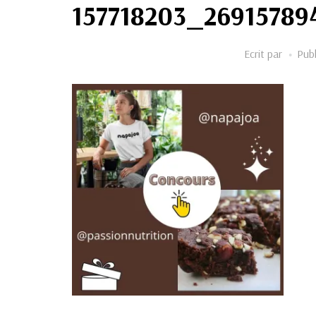
157718203_2691578
Ecrit par
Publ