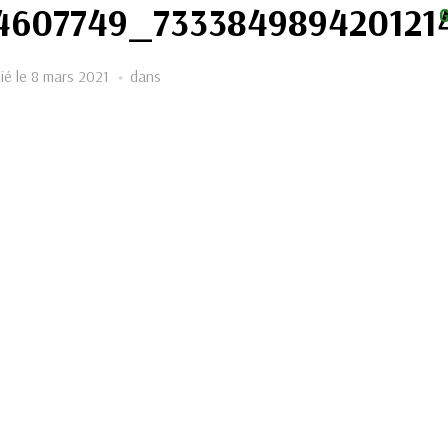
94607749_73338498942012
ié le
8 mars 2021
dans