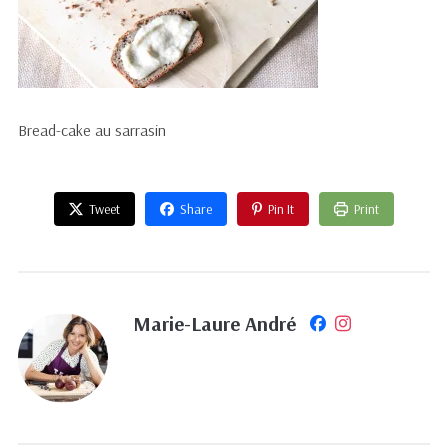
Bread-cake au sarrasin
Tweet
Share
Pin It
Print
Marie-Laure André