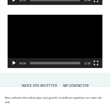
00:00
10:48
Lecteur
vidéo
00:00
11:55
INDEX DES RECETTES
ME CONTACTER
POLITIQUE DE CONFIDENTIALITÉ
POLITIQUE DE COOKIES (EU)
Nous utilisons des cookies pour vous garantir la meilleure expérience sur notre site
web.