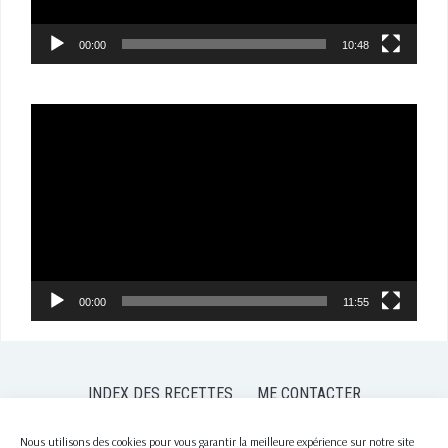
00:00
10:48
Lecteur
vidéo
00:00
11:55
INDEX DES RECETTES
ME CONTACTER
POLITIQUE DE CONFIDENTIALITÉ
POLITIQUE DE COOKIES (EU)
Nous utilisons des cookies pour vous garantir la meilleure expérience sur notre site