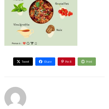
Tweet
Share
Pin It
Print