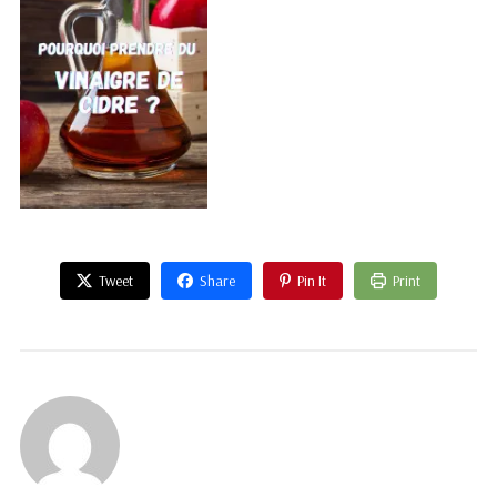
Tweet
Share
Pin It
Print