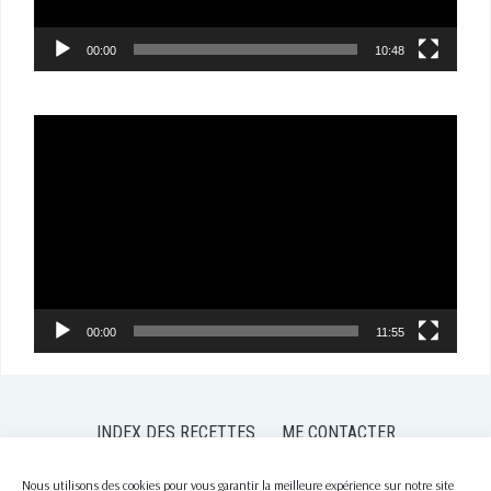
00:00
10:48
Lecteur
vidéo
00:00
11:55
INDEX DES RECETTES
ME CONTACTER
POLITIQUE DE CONFIDENTIALITÉ
POLITIQUE DE COOKIES (EU)
Nous utilisons des cookies pour vous garantir la meilleure expérience sur notre site