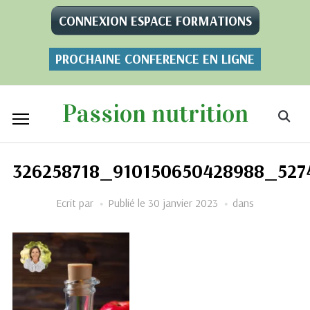
CONNEXION ESPACE FORMATIONS
PROCHAINE CONFERENCE EN LIGNE
Passion nutrition
326258718_910150650428988_527
Ecrit par
Publié le
30 janvier 2023
dans