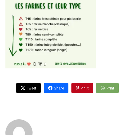
Tweet
Share
Pin It
Print