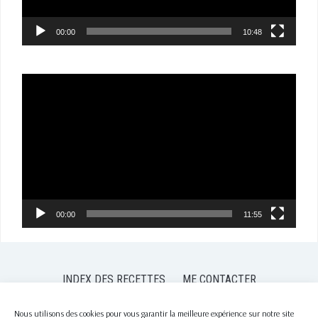
00:00
10:48
Lecteur
vidéo
00:00
11:55
INDEX DES RECETTES
ME CONTACTER
POLITIQUE DE CONFIDENTIALITÉ
POLITIQUE DE COOKIES (EU)
Nous utilisons des cookies pour vous garantir la meilleure expérience sur notre site