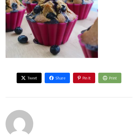
Tweet
Share
Pin It
Print