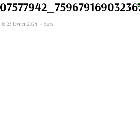
07577942_75967916903236
é le
25 février 2024
dans