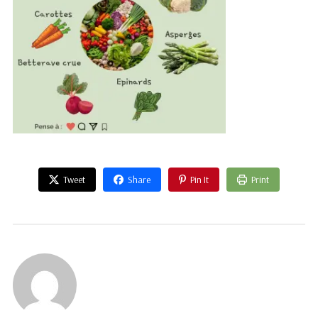
Tweet
Share
Pin It
Print