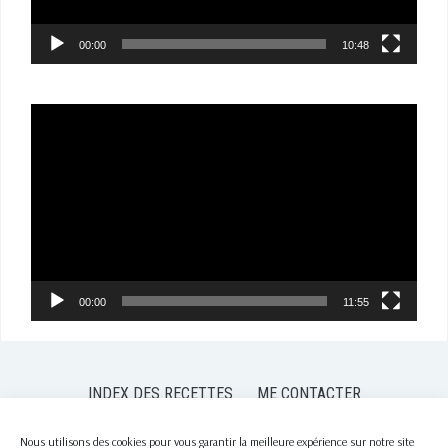
00:00
10:48
Lecteur
vidéo
00:00
11:55
INDEX DES RECETTES
ME CONTACTER
POLITIQUE DE CONFIDENTIALITÉ
POLITIQUE DE COOKIES (EU)
Nous utilisons des cookies pour vous garantir la meilleure expérience sur notre site