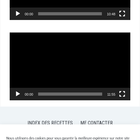
00:00
10:48
Lecteur
vidéo
00:00
11:55
INDEX DES RECETTES
ME CONTACTER
POLITIQUE DE CONFIDENTIALITÉ
POLITIQUE DE COOKIES (EU)
Nous utilisons des cookies pour vous garantir la meilleure expérience sur notre site