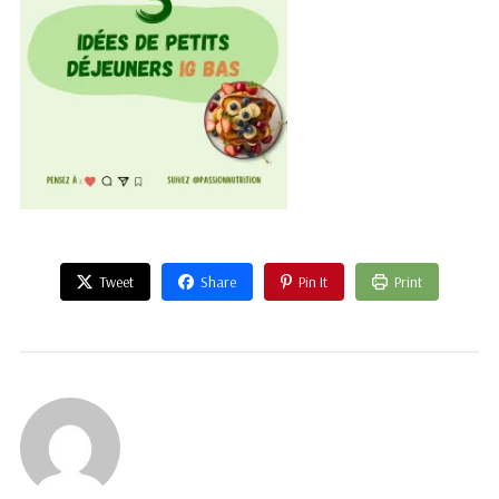
Tweet
Share
Pin It
Print