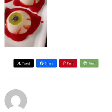
Tweet
Share
Pin It
Print