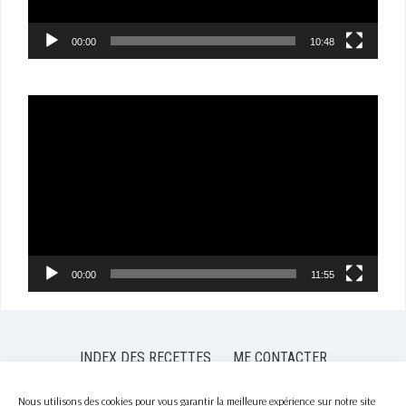
00:00
10:48
Lecteur
vidéo
00:00
11:55
INDEX DES RECETTES
ME CONTACTER
POLITIQUE DE CONFIDENTIALITÉ
POLITIQUE DE COOKIES (EU)
Nous utilisons des cookies pour vous garantir la meilleure expérience sur notre site