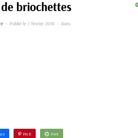
 de briochettes
ré
Publié le
7 février 2018
dans
are
Pin It
Print