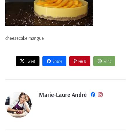
cheesecake mangue
Tweet
Share
Pin It
Print
Marie-Laure André