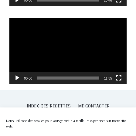
00:00
10:48
Lecteur
vidéo
00:00
11:55
INDEX DES RECETTES
ME CONTACTER
POLITIQUE DE CONFIDENTIALITÉ
POLITIQUE DE COOKIES (EU)
Nous utilisons des cookies pour vous garantir la meilleure expérience sur notre site
web.