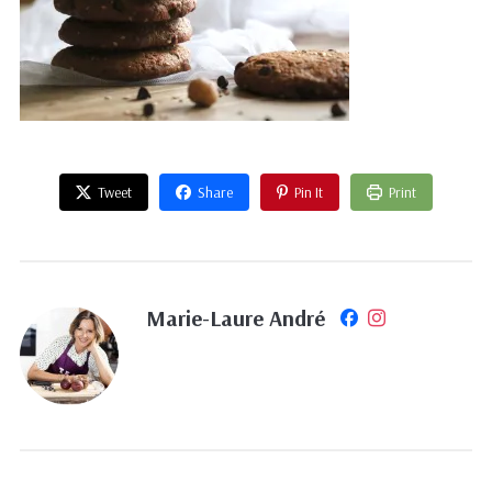
Tweet
Share
Pin It
Print
Marie-Laure André