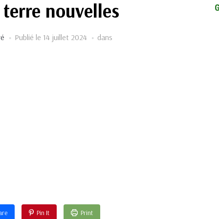
terre nouvelles
ré
Publié le
14 juillet 2024
dans
are
Pin It
Print