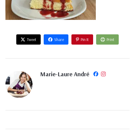
Tweet
Share
Pin It
Print
Marie-Laure André