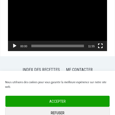
vidéo
00:00
11:55
INDEX DES RECETTES
ME CONTACTER
POLITIQUE DE CONFIDENTIALITÉ
POLITIQUE DE COOKIES (EU)
Nous utilisons des cookies pour vous garantir la meilleure expérience sur notre site
web.
COPYRIGHT © 2026 PASSION NUTRITION
— DESIGNED BY
WPZOOM
ACCEPTER
REFUSER