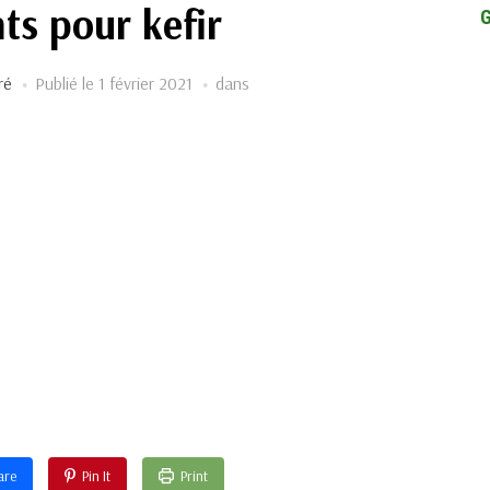
ts pour kefir
ré
Publié le
1 février 2021
dans
are
Pin It
Print