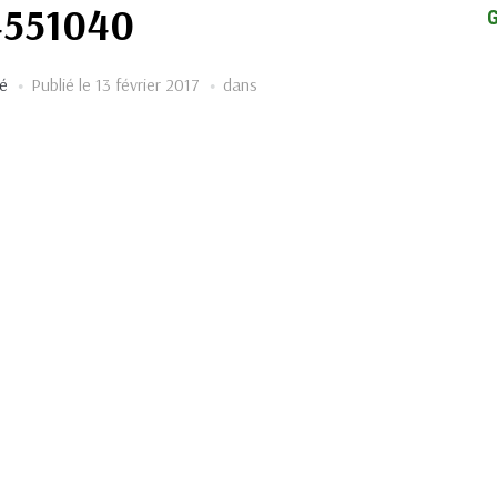
551040
é
Publié le
13 février 2017
dans