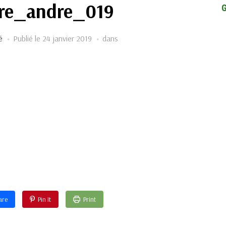
ure_andre_019
é
Publié le
24 janvier 2019
dans
are
Pin It
Print