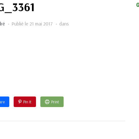
G_3361
dré
Publié le
21 mai 2017
dans
are
Pin It
Print