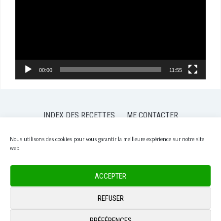
00:00
11:55
INDEX DES RECETTES
ME CONTACTER
POLITIQUE DE CONFIDENTIALITÉ
POLITIQUE DE COOKIES (EU)
Nous utilisons des cookies pour vous garantir la meilleure expérience sur notre site
web.
COPYRIGHT © 2026 PASSION NUTRITION
— DESIGNED BY
WPZOOM
ACCEPTER
REFUSER
PRÉFÉRENCES