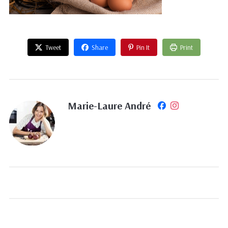
Tweet
Share
Pin It
Print
Marie-Laure André