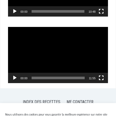
00:00
10:48
Lecteur
vidéo
00:00
11:55
INDEX DES RECETTES
ME CONTACTER
POLITIQUE DE CONFIDENTIALITÉ
POLITIQUE DE COOKIES (EU)
Nous utilisons des cookies pour vous garantir la meilleure expérience sur notre site