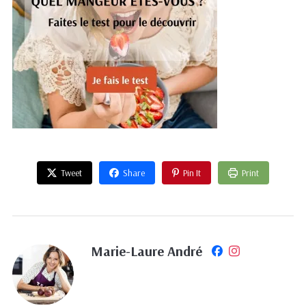
Tweet
Share
Pin It
Print
Marie-Laure André