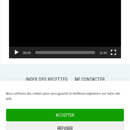
vidéo
00:00
11:55
INDEX DES RECETTES
ME CONTACTER
POLITIQUE DE CONFIDENTIALITÉ
POLITIQUE DE COOKIES (EU)
Nous utilisons des cookies pour vous garantir la meilleure expérience sur notre site
web.
COPYRIGHT © 2026 PASSION NUTRITION
— DESIGNED BY
WPZOOM
ACCEPTER
REFUSER