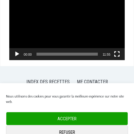
vidéo
00:00
11:55
INDEX DES RECETTES
ME CONTACTER
POLITIQUE DE CONFIDENTIALITÉ
POLITIQUE DE COOKIES (EU)
Nous utilisons des cookies pour vous garantir la meilleure expérience sur notre site
web.
COPYRIGHT © 2026 PASSION NUTRITION
— DESIGNED BY
WPZOOM
ACCEPTER
REFUSER