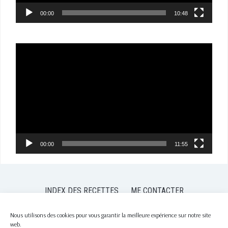
00:00
10:48
Lecteur
vidéo
00:00
11:55
INDEX DES RECETTES
ME CONTACTER
POLITIQUE DE CONFIDENTIALITÉ
POLITIQUE DE COOKIES (EU)
Nous utilisons des cookies pour vous garantir la meilleure expérience sur notre site
web.