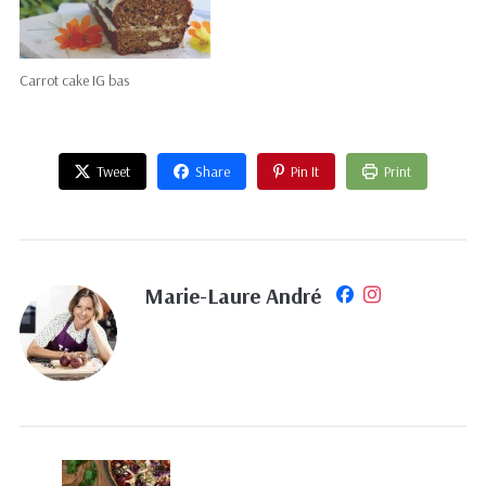
Carrot cake IG bas
Tweet
Share
Pin It
Print
Marie-Laure André