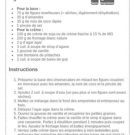
Save
Imprimer
Pour la base :
70 g de figues moelleuses (= sèches, légèrement réhydratées)
35 g d’amandes
35 g de noix de coco râpée
1 pincée de sel
Pour la crème :
100 g de crème de soja ou de crème fraiche à 15 % de MG
200 g de fromage blanc nature
2 g d’agar agar
3 cuil. à soupe de sirop d’agave
1 gousse de vanille
une trentaine de pistaches
2 cuil. à soupe de baies de goji
Instructions
Préparez la base des cheesecakes en mixant les figues coupées
en morceaux avec les amandes, la noix de coco et la pincée de
sel.
Ajoutez 2 cuil. à soupe d’eau (un peu plus si vos figues sont assez
sèches).
Mettez ce mélange dans le fond des empreintes et entreposez au
frais.
Délayez l’agar agar dans la crème.
Ouvrez la gousse de vanille et récupérez les petites graines.
Faites chauffer la crème avec la vanille et le sirop d’agave dans
une casserole. Portez à ébullition pendant 1 minutes puis coupez
le feu. Ajoutez le fromage blanc et battez énergiquement.
Versez cette crème dans les empreintes à mini-tartelettes puis
enfoncez des pistaches décortiquées et des baies de goji dans la