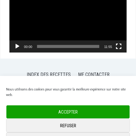
00:00
11:55
INDEX DES RECETTES
ME CONTACTER
POLITIQUE DE CONFIDENTIALITÉ
POLITIQUE DE COOKIES (EU)
Nous utilisons des cookies pour vous garantir la meilleure expérience sur notre site
web.
COPYRIGHT © 2026 PASSION NUTRITION
— DESIGNED BY
WPZOOM
ACCEPTER
REFUSER