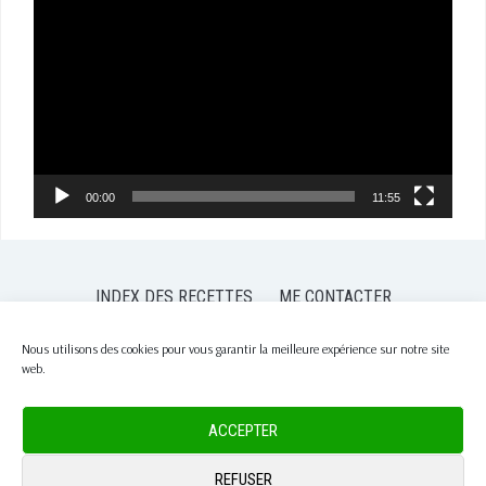
vidéo
00:00
11:55
INDEX DES RECETTES
ME CONTACTER
POLITIQUE DE CONFIDENTIALITÉ
POLITIQUE DE COOKIES (EU)
Nous utilisons des cookies pour vous garantir la meilleure expérience sur notre site
web.
COPYRIGHT © 2026 PASSION NUTRITION
— DESIGNED BY
WPZOOM
ACCEPTER
REFUSER