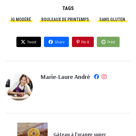
TAGS
IG MODÉRÉ
ROULEAUX DE PRINTEMPS
SANS GLUTEN
Tweet
Share
Pin It
Print
Marie-Laure André
Gâteau à l’orange super