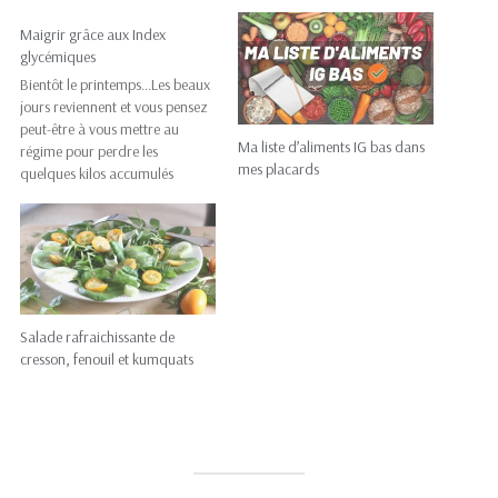
Maigrir grâce aux Index
glycémiques
Bientôt le printemps...Les beaux
jours reviennent et vous pensez
peut-être à vous mettre au
Ma liste d’aliments IG bas dans
régime pour perdre les
mes placards
quelques kilos accumulés
pendant l'hiver. Avez-vous pensé
à utiliser une méthode utilisant
l'index glycémique (IG) des
aliments ? Pourquoi se servir
de l'IG pour maigrir ? L'index
glycémique renseigne sur la…
Salade rafraichissante de
cresson, fenouil et kumquats