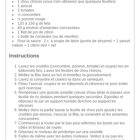
1 chou chinois (vous n'en utiliserez que quelques feuilles)
1 avocat
2 tomates
½ concombre
½ poivron rouge
120 à 150 g de feta
40 g environ d'amandes concassées
1 filet de jus de citron
1 botte de coriandre (ou de menthe)
Pour la sauce : 2 c. à soupe de tahin (purée de sésame) + 1 yaourt
nature + 1 citron vert + sel
Instructions
Lavez les crudités (concombre, poivron, tomate) et coupez-les en
bâtonnets fins. Lavez les feuilles de chou chinois.
Mettez la fêta dans un bol et émiettez-la grossièrement.
Lavez la coriandre et ciselez-la dans un ramequin.
Pelez l'avocat, coupez-le en bâtonnets et citronnez-le pour éviter
qu'il noircisse.
Remplissez une grande assiette creuse d'eau tiède et passez une
feuille de riz dedans pendant quelques secondes. Egouttez et
déposez-la sur un support humide (torchon ou support en
silicone).
Mettez dans la partie basse la feuille de chou puis ajoutez les
crudités par-dessus, l'avocat, la fêta, la coriandre et les amandes
concassées.
Commencez à rouler par le bas puis refermez les bords sur les
côtés et finissez de rouler.
Déposez le rouleau de printemps sur une assiette.
Faites de même avec les autres rouleaux. Veillez à ne pas les