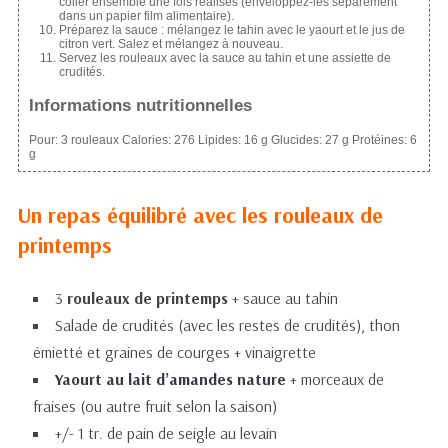
coller ensemble une fois réalisés (enveloppez-les séparément
dans un papier film alimentaire).
Préparez la sauce : mélangez le tahin avec le yaourt et le jus de
citron vert. Salez et mélangez à nouveau.
Servez les rouleaux avec la sauce au tahin et une assiette de
crudités.
Informations nutritionnelles
Pour:
3 rouleaux
Calories:
276
Lipides:
16 g
Glucides:
27 g
Protéines:
6
g
Un repas équilibré avec les rouleaux de
printemps
3
rouleaux de printemps
+ sauce au tahin
Salade de crudités (avec les restes de crudités), thon
émietté et graines de courges + vinaigrette
Yaourt au lait d’amandes nature
+ morceaux de
fraises (ou autre fruit selon la saison)
+/- 1 tr. de pain de seigle au levain