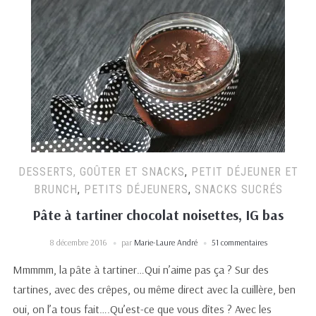
DESSERTS, GOÛTER ET SNACKS
,
PETIT DÉJEUNER ET
BRUNCH
,
PETITS DÉJEUNERS
,
SNACKS SUCRÉS
Pâte à tartiner chocolat noisettes, IG bas
8 décembre 2016
par
Marie-Laure André
51 commentaires
Mmmmm, la pâte à tartiner…Qui n’aime pas ça ? Sur des
tartines, avec des crêpes, ou même direct avec la cuillère, ben
oui, on l’a tous fait….Qu’est-ce que vous dîtes ? Avec les