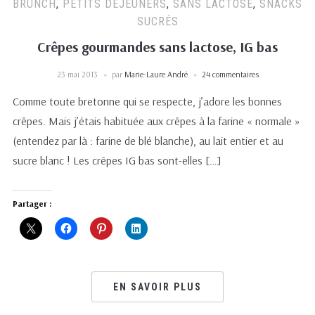
BRUNCH
,
PETITS DÉJEUNERS
,
SANS LACTOSE
,
SNACKS
SUCRÉS
Crêpes gourmandes sans lactose, IG bas
23 mai 2013
par
Marie-Laure André
24 commentaires
​Comme toute bretonne qui se respecte, j’adore les bonnes
crêpes. Mais j’étais habituée aux crêpes à la farine « normale »
(entendez par là : farine de blé blanche), au lait entier et au
sucre blanc ! Les crêpes IG bas sont-elles […]
Partager :
EN SAVOIR PLUS