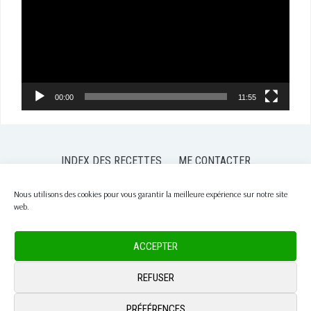
00:00
11:55
INDEX DES RECETTES
ME CONTACTER
POLITIQUE DE CONFIDENTIALITÉ
POLITIQUE DE COOKIES (EU)
Nous utilisons des cookies pour vous garantir la meilleure expérience sur notre site
web.
COPYRIGHT © 2026 PASSION NUTRITION
— DESIGNED BY
WPZOOM
ACCEPTER
REFUSER
PRÉFÉRENCES